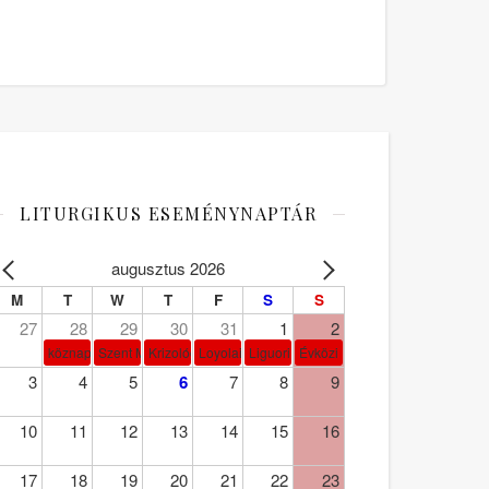
LITURGIKUS ESEMÉNYNAPTÁR
augusztus 2026
M
T
W
T
F
S
S
27
28
29
30
31
1
2
köznap
Szent Márta, Mária és Lázár
Krizológ Szent Péter
Loyolai Szent Ignác
Liguori Szent Alfonz pk-et.
Évközi 18. vasárnap
3
4
5
6
7
8
9
10
11
12
13
14
15
16
17
18
19
20
21
22
23