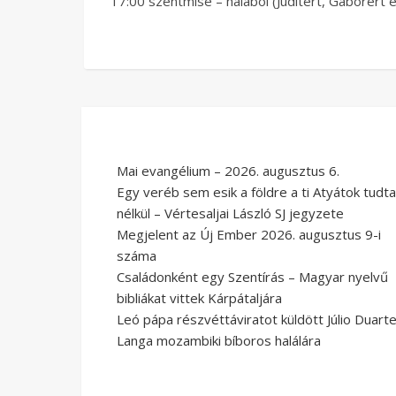
17:00 szentmise – hálából (Juditért, Gáborért é
Mai evangélium – 2026. augusztus 6.
Egy veréb sem esik a földre a ti Atyátok tudta
nélkül – Vértesaljai László SJ jegyzete
Megjelent az Új Ember 2026. augusztus 9-i
száma
Családonként egy Szentírás – Magyar nyelvű
bibliákat vittek Kárpátaljára
Leó pápa részvéttáviratot küldött Júlio Duart
Langa mozambiki bíboros halálára