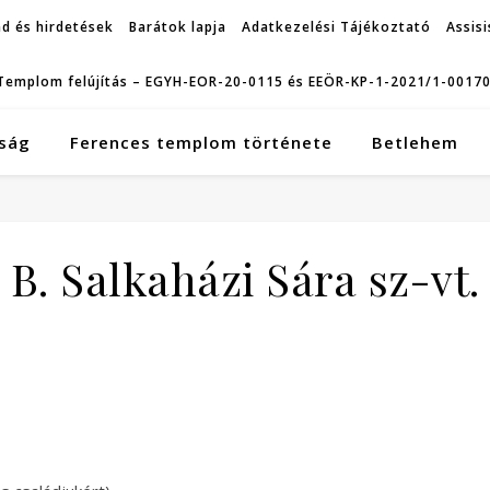
d és hirdetések
Barátok lapja
Adatkezelési Tájékoztató
Assisi
Templom felújítás – EGYH-EOR-20-0115 és EEÖR-KP-1-2021/1-0017
ság
Ferences templom története
Betlehem
B. Salkaházi Sára sz-vt.