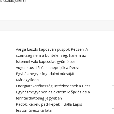
s családjukért)
Varga László kaposvári püspök Pécsen: A
szentség nem a bűntelenség, hanem az
Istennel való kapcsolat gyümölcse
Augusztus 15-én ünnepeljük a Pécsi
Egyházmegye fogadalmi búcsúját
Máriagyűdön
Energiatakarékossági intézkedések a Pécsi
e
Egyházmegyében az extrém időjárás és a
fenntarthatóság jegyében
Padok, képek, pad-képek… Balla Lajos
festőművész tárlata