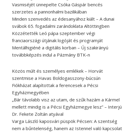
Vasmiséjét ünnepelte Csóka Gáspár bencés
szerzetes a pannonhalmi bazilikában
Minden szenvedés az édesanyához kiált – A dunai
svábok 65. fogadalmi zarándoklata Altöttingben
Közzétették Leó pápa szeptember végi
franciaországi útjának logóját és programját
Mentálhigiéné a digitális korban – Új szakirányú
továbbképzés indul a Pázmány BTK-n
Közös múlt és személyes emlékek – Horvát
szentmise a Havas Boldogasszony-búcsún
Fiókházat alapítottak a ferencesek a Pécsi
Egyházmegyében
„Bár távolabb visz az utam, de szűk hazám a Kármel
mellett mindig is a Pécsi Egyházmegye lesz” – Interjú
Dr. Fekete Zoltán atyával
Varga László kaposvári püspök Pécsen: A szentség
nem a bűntelenség, hanem az Istennel való kapcsolat