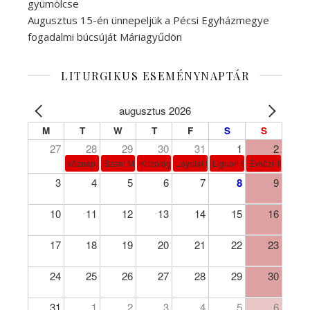
gyümölcse
Augusztus 15-én ünnepeljük a Pécsi Egyházmegye
fogadalmi búcsúját Máriagyűdön
LITURGIKUS ESEMÉNYNAPTÁR
augusztus 2026
M
T
W
T
F
S
S
27
28
29
30
31
1
2
köznap
Szent Márta, Mária és Lázár
Krizológ Szent Péter
Loyolai Szent Ignác
Liguori Szent Alfonz pk-et
Évközi 18. vasá
3
4
5
6
7
8
9
10
11
12
13
14
15
16
17
18
19
20
21
22
23
24
25
26
27
28
29
30
31
1
2
3
4
5
6