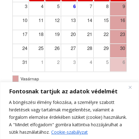
3
4
5
6
7
8
9
10
11
12
13
14
15
16
17
18
19
20
21
22
23
24
25
26
27
28
29
30
31
1
2
3
4
5
6
Vasárnap
Fontosnak tartjuk az adatok védelmét
A böngészési élmény fokozása, a személyre szabott
hirdetések vagy tartalmak megjelenítése, valamint a
forgalom elemzése érdekében sütiket (cookie) használunk.
A "Mindet elfogadom" gombra kattintva hozzájárulhat a
sütik használatához.
Cookie-szabályzat