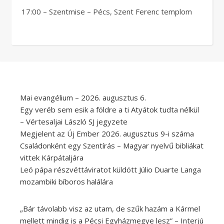
17:00 – Szentmise – Pécs, Szent Ferenc templom
Mai evangélium – 2026. augusztus 6.
Egy veréb sem esik a földre a ti Atyátok tudta nélkül
– Vértesaljai László SJ jegyzete
Megjelent az Új Ember 2026. augusztus 9-i száma
Családonként egy Szentírás – Magyar nyelvű bibliákat
vittek Kárpátaljára
Leó pápa részvéttáviratot küldött Júlio Duarte Langa
mozambiki bíboros halálára
„Bár távolabb visz az utam, de szűk hazám a Kármel
mellett mindig is a Pécsi Egyházmegye lesz” – Interjú