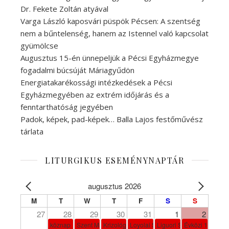
Dr. Fekete Zoltán atyával
Varga László kaposvári püspök Pécsen: A szentség
nem a bűntelenség, hanem az Istennel való kapcsolat
gyümölcse
Augusztus 15-én ünnepeljük a Pécsi Egyházmegye
fogadalmi búcsúját Máriagyűdön
Energiatakarékossági intézkedések a Pécsi
Egyházmegyében az extrém időjárás és a
fenntarthatóság jegyében
Padok, képek, pad-képek… Balla Lajos festőművész
tárlata
LITURGIKUS ESEMÉNYNAPTÁR
augusztus 2026
M
T
W
T
F
S
S
27
28
29
30
31
1
2
köznap
Szent Márta, Mária és Lázár
Krizológ Szent Péter
Loyolai Szent Ignác
Liguori Szent Alfonz pk-et
Évközi 18. vasá