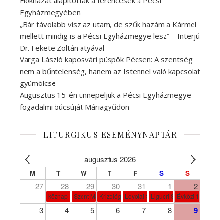
Fiókházat alapítottak a ferencesek a Pécsi
Egyházmegyében
„Bár távolabb visz az utam, de szűk hazám a Kármel
mellett mindig is a Pécsi Egyházmegye lesz” – Interjú
Dr. Fekete Zoltán atyával
Varga László kaposvári püspök Pécsen: A szentség
nem a bűntelenség, hanem az Istennel való kapcsolat
gyümölcse
Augusztus 15-én ünnepeljük a Pécsi Egyházmegye
fogadalmi búcsúját Máriagyűdön
LITURGIKUS ESEMÉNYNAPTÁR
augusztus 2026
M
T
W
T
F
S
S
27
28
29
30
31
1
2
köznap
Szent Márta, Mária és Lázár
Krizológ Szent Péter
Loyolai Szent Ignác
Liguori Szent Alfonz pk-et
Évközi 18. vasá
3
4
5
6
7
8
9