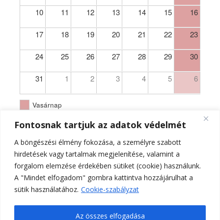
10
11
12
13
14
15
16
17
18
19
20
21
22
23
24
25
26
27
28
29
30
31
1
2
3
4
5
6
Vasárnap
Fontosnak tartjuk az adatok védelmét
A böngészési élmény fokozása, a személyre szabott
hirdetések vagy tartalmak megjelenítése, valamint a
forgalom elemzése érdekében sütiket (cookie) használunk.
A "Mindet elfogadom" gombra kattintva hozzájárulhat a
sütik használatához.
Cookie-szabályzat
Az összes elfogadása