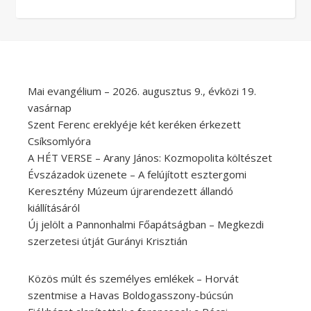
Mai evangélium – 2026. augusztus 9., évközi 19.
vasárnap
Szent Ferenc ereklyéje két keréken érkezett
Csíksomlyóra
A HÉT VERSE – Arany János: Kozmopolita költészet
Évszázadok üzenete – A felújított esztergomi
Keresztény Múzeum újrarendezett állandó
kiállításáról
Új jelölt a Pannonhalmi Főapátságban – Megkezdi
szerzetesi útját Gurányi Krisztián
Közös múlt és személyes emlékek – Horvát
szentmise a Havas Boldogasszony-búcsún